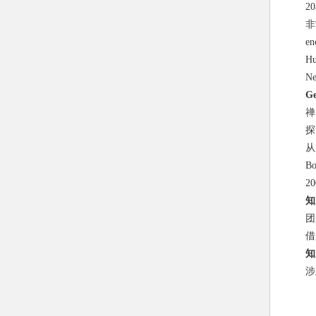
2
非
en
Hu
Ne
Ge
禅
探
从
B
2
知
团
借
知
涉