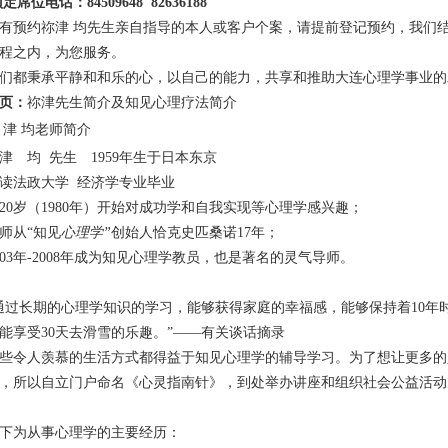
预定席位电话：
84509648 82636188
有预约祢津 均先生亲自指导的本人或客户个案，请提前登记预约，我们
程之内，为您服务。
们都秉承平静和和乐的心，以自己的能力，共享和推助大连心理学事业的
页：
祢津先生简介及知见心理疗法简介
 津 均老师简介
津 均 先生 1959年生于日本东京
读法政大学 经济学专业毕业
20岁（1980年）开始对成功学和自我实现等心理学感兴趣；
师从“知见
心理学”
创始人恰克史匹桑诺17年；
003年-2008年成为知见心理学教员，也是著名的灵气导师。
通过长期的心理学知识的学习，能够获得家庭的幸福感，能够保持着10年
能享受30天去滑雪的乐趣。”——有关谈话摘录
些令人羡慕的生活方式都得益于知见心理学的辅导学习。为了想让更多的
，所以自立门户命名《心灵指南针》，到处举办讲座和组织社会公益活动
下为从事心理学的主要经历：