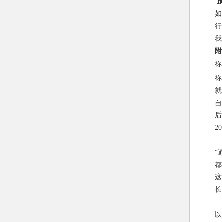
如
行
我
附
祢
祢
就
自
后
2
“
都
这
长
以