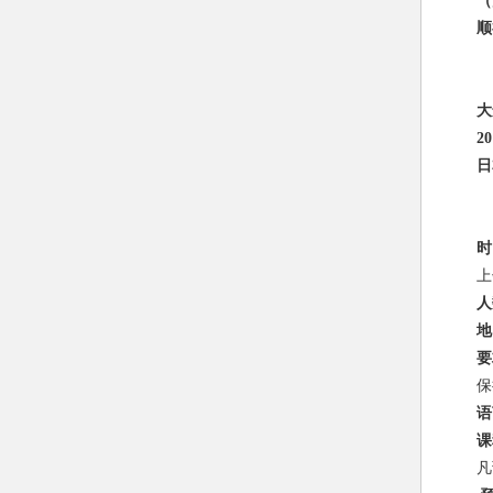
（
顺
大
20
日
时
上
人
地
要
保
语
课
凡