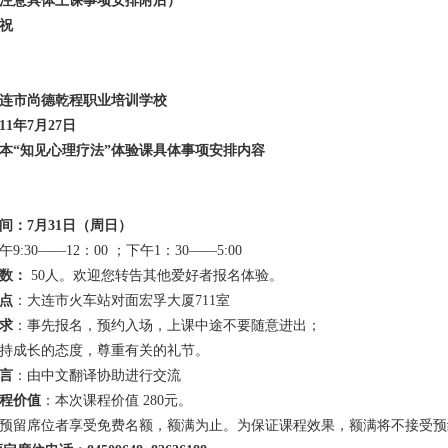
注意具体上课事项安排附后）
祝
连市尚德乾程职业培训学校
11
年
7
月
27
日
本“知见心理疗法”体验课具体事项安排内容
间：
7
月
31
日（周日）
午9:30——12：00 ；下午1：30——5:00
数：
50人。欢迎您转告其他爱好者报名体验。
点
：大连市火车站对面宏孚大厦711室
求
：事先报名，预约入场，上课中途不要随意进出；
持成长的态度，尊重有关的礼节。
言
：由中文翻译协助进行交流
程价值
：本次课程价值 280元。
预留席位者享受免费名额，额满为止。为保证课程效果，额满将不接受预